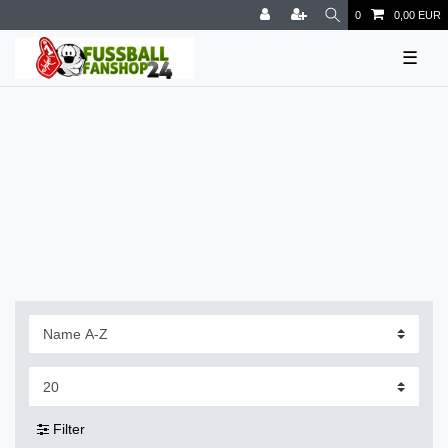
0
0,00 EUR
☰
Filter