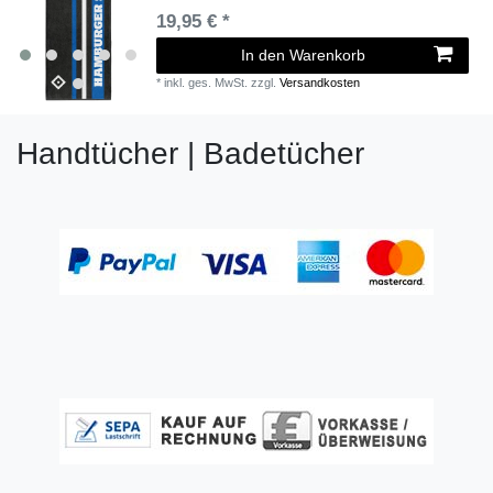
19,95 € *
In den Warenkorb
*
inkl. ges. MwSt.
zzgl.
Versandkosten
Handtücher | Badetücher