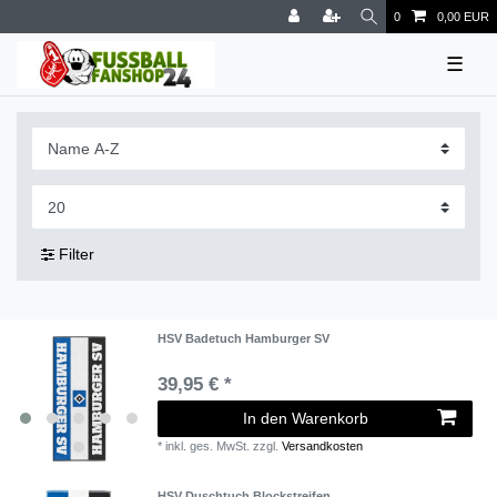
0
0,00 EUR
☰
Filter
HSV Badetuch Hamburger SV
39,95 € *
In den Warenkorb
*
inkl. ges. MwSt.
zzgl.
Versandkosten
HSV Duschtuch Blockstreifen