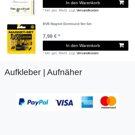
In den Warenkorb
*
inkl. ges. MwSt.
zzgl.
Versandkosten
BVB Magnet Dortmund 9er-Set
7,99 € *
In den Warenkorb
*
inkl. ges. MwSt.
zzgl.
Versandkosten
Aufkleber | Aufnäher