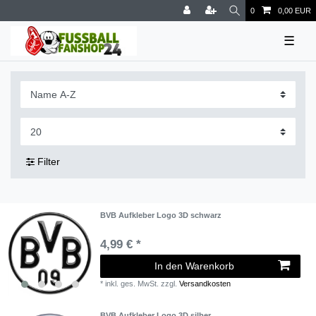
0
0,00 EUR
☰
Filter
BVB Aufkleber Logo 3D schwarz
4,99 € *
In den Warenkorb
*
inkl. ges. MwSt.
zzgl.
Versandkosten
BVB Aufkleber Logo 3D silber