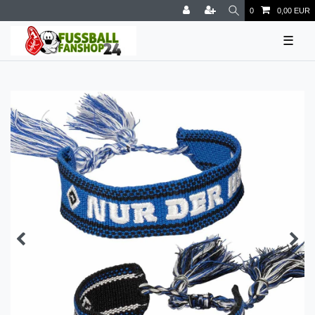
0
0,00 EUR
☰