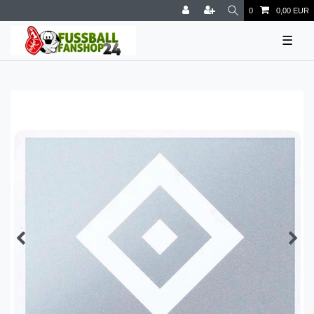
0
0,00 EUR
☰