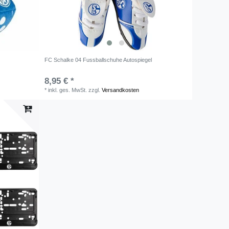
FC Schalke 04 Fussballschuhe Autospiegel
8,95 € *
*
inkl. ges. MwSt.
zzgl.
Versandkosten