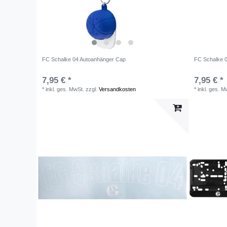
FC Schalke 04 Autoanhänger Cap
FC Schalke 0
7,95 € *
7,95 € *
*
inkl. ges. MwSt.
zzgl.
Versandkosten
*
inkl. ges. M