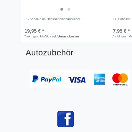
FC Schalke 04 Heckscheibenaufkleber
FC Schalke 0
19,95 € *
7,95 € *
*
inkl. ges. MwSt.
zzgl.
Versandkosten
*
inkl. ges. M
Autozubehör