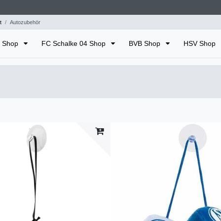
t
Autozubehör
n Shop
FC Schalke 04 Shop
BVB Shop
HSV Shop