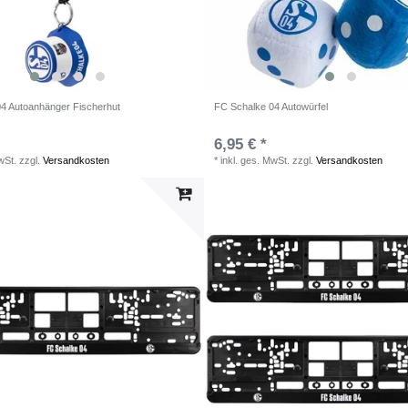
4 Autoanhänger Fischerhut
FC Schalke 04 Autowürfel
6,95 € *
wSt.
zzgl.
Versandkosten
*
inkl. ges. MwSt.
zzgl.
Versandkosten