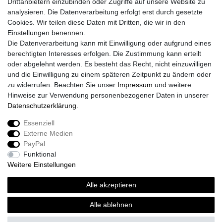
Drittanbietern einzubinden oder Zugriffe auf unsere Website zu
analysieren. Die Datenverarbeitung erfolgt erst durch gesetzte
Cookies. Wir teilen diese Daten mit Dritten, die wir in den
Einstellungen benennen.
Die Datenverarbeitung kann mit Einwilligung oder aufgrund eines
berechtigten Interesses erfolgen. Die Zustimmung kann erteilt
oder abgelehnt werden. Es besteht das Recht, nicht einzuwilligen
und die Einwilligung zu einem späteren Zeitpunkt zu ändern oder
zu widerrufen. Beachten Sie unser
Impressum
und weitere
Hinweise zur Verwendung personenbezogener Daten in unserer
Daten­schutz­erklärung
.
Essenziell
Externe Medien
Impressum
Daten­schutz­erklärung
AGB
PayPal
Funktional
Weitere Einstellungen
Widerrufs­recht
Kontakt
Vertrag widerrufen
Alle akzeptieren
Alle ablehnen
© Copyright 2026 | Alle Rechte vorbehalten.