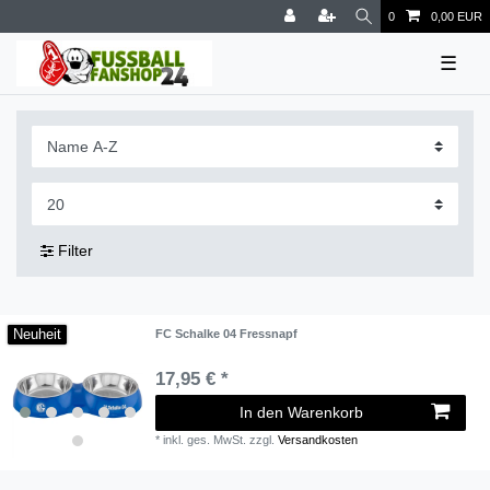
0
0,00 EUR
☰
Filter
Neuheit
FC Schalke 04 Fressnapf
17,95 € *
In den Warenkorb
*
inkl. ges. MwSt.
zzgl.
Versandkosten