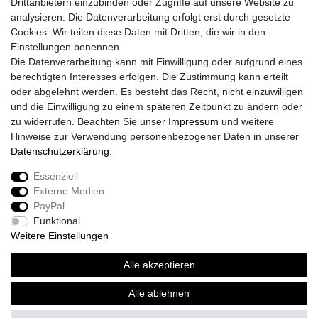
Drittanbietern einzubinden oder Zugriffe auf unsere Website zu
analysieren. Die Datenverarbeitung erfolgt erst durch gesetzte
Cookies. Wir teilen diese Daten mit Dritten, die wir in den
Einstellungen benennen.
Die Datenverarbeitung kann mit Einwilligung oder aufgrund eines
berechtigten Interesses erfolgen. Die Zustimmung kann erteilt
oder abgelehnt werden. Es besteht das Recht, nicht einzuwilligen
und die Einwilligung zu einem späteren Zeitpunkt zu ändern oder
zu widerrufen. Beachten Sie unser
Impressum
und weitere
Hinweise zur Verwendung personenbezogener Daten in unserer
Daten­schutz­erklärung
.
Essenziell
Externe Medien
Impressum
Daten­schutz­erklärung
AGB
PayPal
Funktional
Weitere Einstellungen
Widerrufs­recht
Kontakt
Vertrag widerrufen
Alle akzeptieren
Alle ablehnen
© Copyright 2026 | Alle Rechte vorbehalten.