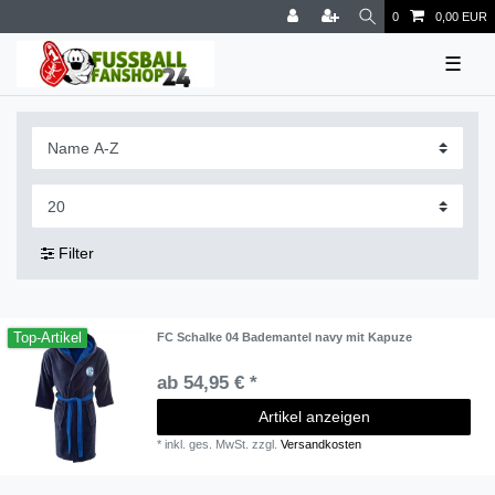
0
0,00 EUR
☰
Filter
Top-Artikel
FC Schalke 04 Bademantel navy mit Kapuze
ab 54,95 € *
Artikel anzeigen
*
inkl. ges. MwSt.
zzgl.
Versandkosten