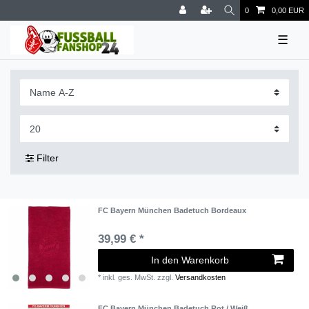
0
0,00 EUR
☰
Filter
FC Bayern München Badetuch Bordeaux
39,99 € *
In den Warenkorb
*
inkl. ges. MwSt.
zzgl.
Versandkosten
FC Bayern München Badetuch Rot / Weiß