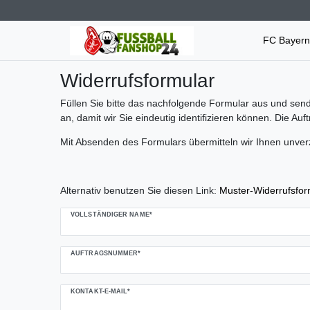
FC Bayer
Widerrufs­formular
Füllen Sie bitte das nachfolgende Formular aus und send
an, damit wir Sie eindeutig identifizieren können. Die Auf
Mit Absenden des Formulars übermitteln wir Ihnen unver
Alternativ benutzen Sie diesen Link:
Muster-Widerrufsfor
Ceres::Template.mailFormHoneypotLabel
VOLLSTÄNDIGER NAME*
AUFTRAGSNUMMER*
KONTAKT-E-MAIL*