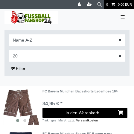
0
0,00 EUR
☰
Filter
FC Bayern München Badeshorts Lederhose 164
34,95 € *
In den Warenkorb
*
inkl. ges. MwSt.
zzgl.
Versandkosten
FC Bayern München Shorts FC Bayern navy