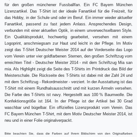
für den großen münchener Fussballfan. Ein FC Bayern München
Lizenzartikel. Das T-Shirt ist der ideale Fanartikel für die Freizeit, für
das Hobby, in der Schule und oder im Beruf. Ein immer wieder aktueller
Fanartikel, passend zu fast jedem Anlass. Ansprechendes Design,
verbunden mit einer aktuellen Optik, in einem unverwechselbaren Style.
Ein Qualitätsprodukt, hochwertig gearbeitet, versehen mit einem
Logoprint, anschmiegsam zur Haut und leicht in der Pflege. Im Motiv
zeigt das T-Shirt Deutscher Meister 2014 auf der Vorderseite das Logo
vom Verein unter vier goldfarbenen Sternen, den großen Schriftzug vom
erreichten Titel - Deutscher Meister 2014 - mit dem Schriftzug Mia san
mia. Als Highlight zeigt die Seite des T-Shirts im Printdruck das Bild der
Meisterschale. Die Rückseite des T-Shirts ist dabei mit der Zahl 24 und
mit dem Schriftzug - Rekordmeister - verziert. In der Ausstattung ist das
T-Shirt mit einem Rundhalsausschnitt und mit kurzen Ärmeln versehen.
Die Farbe des T-Shirts ist navy. Hergestellt aus 100 % Baumwolle. Die
Konfektionsgröße ist 164. In der Pflege ist der Artikel bei 30 Grad
waschbar und bügelbar. Ein offizielles Lizenzprodukt vom Verein. Das
FC Bayern München T-Shirt, mit dem Motiv Deutscher Meister 2014, ist
neu und in einer Folie originalverpackt.
Bitte beachten Sie, dass die Farben auf Ihrem Bildschirm von den Originalfarben