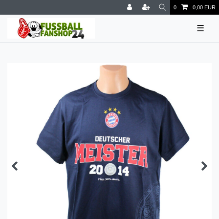
0
0,00 EUR
☰