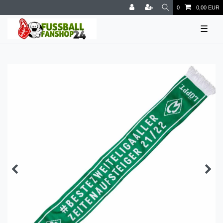
0
0,00 EUR
☰