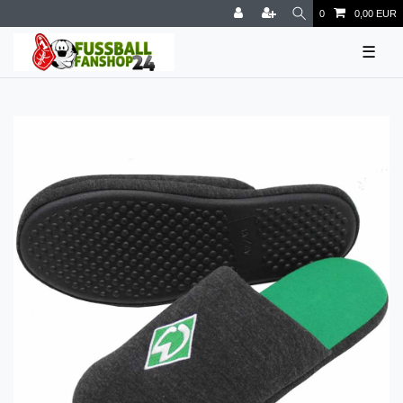
0
0,00 EUR
☰