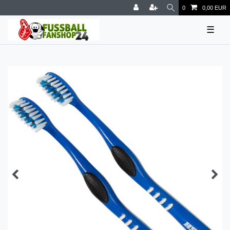
0
0,00 EUR
☰