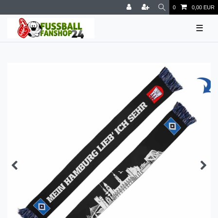
0
0,00 EUR
☰