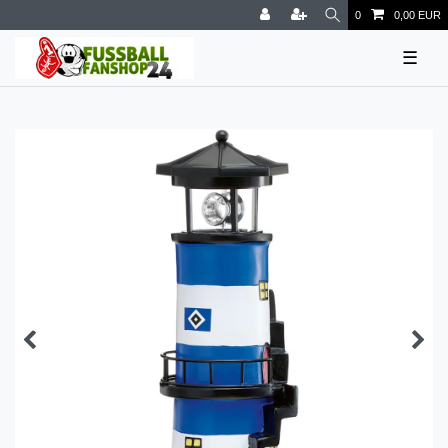
0
0,00 EUR
☰