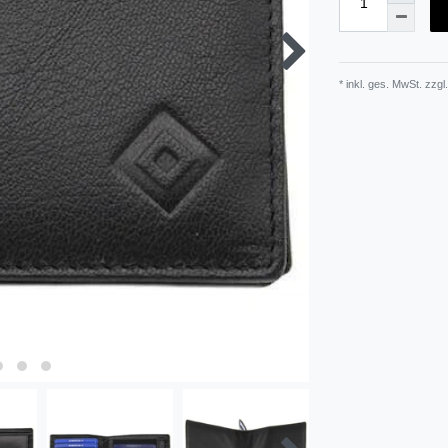
* inkl. ges. MwSt. zzgl.