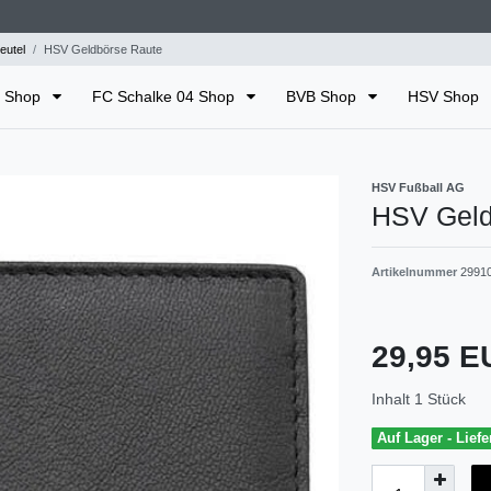
eutel
HSV Geldbörse Raute
n Shop
FC Schalke 04 Shop
BVB Shop
HSV Shop
HSV Fußball AG
HSV Geld
Artikelnummer
2991
29,95 
Inhalt
1
Stück
Auf Lager - Liefe