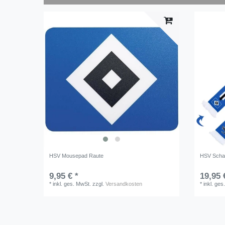
HSV Mousepad Raute
HSV Scha
9,95 € *
19,95 
*
inkl. ges. MwSt.
zzgl.
Versandkosten
*
inkl. ges