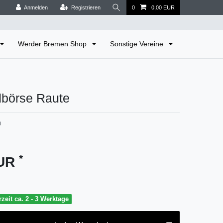
Anmelden
Registrieren
0
0,00 EUR
Werder Bremen Shop
Sonstige Vereine
börse Raute
0
*
EUR
rzeit ca. 2 - 3 Werktage