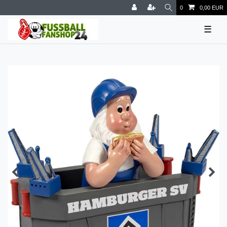
0
0,00 EUR
☰