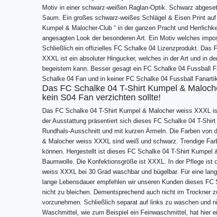
Motiv in einer schwarz-weißen Raglan-Optik. Schwarz abgese
Saum. Ein großes schwarz-weißes Schlägel & Eisen Print auf 
Kumpel & Malocher-Club “ in der ganzen Pracht und Herrlichk
angesagten Look der besonderen Art. Ein Motiv welches imposa
Schließlich ein offizielles FC Schalke 04 Lizenzprodukt. Das
XXXL ist ein absoluter Hingucker, welches in der Art und in 
begeistern kann. Besser gesagt ein FC Schalke 04 Fussball F
Schalke 04 Fan und in keiner FC Schalke 04 Fussball Fanartik
Das FC Schalke 04 T-Shirt Kumpel & Maloch
kein S04 Fan verzichten sollte!
Das FC Schalke 04 T-Shirt Kumpel & Malocher weiss XXXL ist
der Ausstattung präsentiert sich dieses FC Schalke 04 T-Sh
Rundhals-Ausschnitt und mit kurzen Ärmeln. Die Farben von
& Malocher weiss XXXL sind weiß und schwarz. Trendige Farbe
können. Hergestellt ist dieses FC Schalke 04 T-Shirt Kumpe
Baumwolle. Die Konfektionsgröße ist XXXL. In der Pflege ist
weiss XXXL bei 30 Grad waschbar und bügelbar. Für eine lang
lange Lebensdauer empfehlen wir unseren Kunden dieses FC 
nicht zu bleichen. Dementsprechend auch nicht im Trockner 
vorzunehmen. Schließlich separat auf links zu waschen und n
Waschmittel, wie zum Beispiel ein Feinwaschmittel, hat hier e