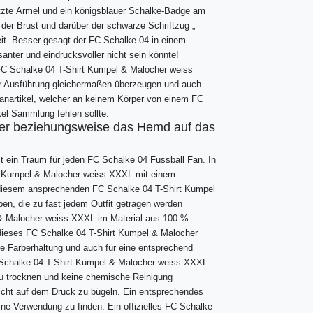
tzte Ärmel und ein königsblauer Schalke-Badge am
der Brust und darüber der schwarze Schriftzug „
eit. Besser gesagt der FC Schalke 04 in einem
nter und eindrucksvoller nicht sein könnte!
 FC Schalke 04 T-Shirt Kumpel & Malocher weiss
der Ausführung gleichermaßen überzeugen und auch
anartikel, welcher an keinem Körper von einem FC
el Sammlung fehlen sollte.
er beziehungsweise das Hemd auf das
 ein Traum für jeden FC Schalke 04 Fussball Fan. In
irt Kumpel & Malocher weiss XXXL mit einem
 diesem ansprechenden FC Schalke 04 T-Shirt Kumpel
n, die zu fast jedem Outfit getragen werden
l & Malocher weiss XXXL im Material aus 100 %
 dieses FC Schalke 04 T-Shirt Kumpel & Malocher
e Farberhaltung und auch für eine entsprechend
Schalke 04 T-Shirt Kumpel & Malocher weiss XXXL
zu trocknen und keine chemische Reinigung
icht auf dem Druck zu bügeln. Ein entsprechendes
ine Verwendung zu finden. Ein offizielles FC Schalke