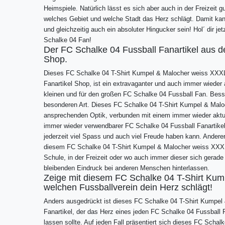
Heimspiele. Natürlich lässt es sich aber auch in der Freizeit g
welches Gebiet und welche Stadt das Herz schlägt. Damit ka
und gleichzeitig auch ein absoluter Hingucker sein! Hol´ dir jet
Schalke 04 Fan!
Der FC Schalke 04 Fussball Fanartikel aus d
Shop.
Dieses FC Schalke 04 T-Shirt Kumpel & Malocher weiss XXX
Fanartikel Shop, ist ein extravaganter und auch immer wieder 
kleinen und für den großen FC Schalke 04 Fussball Fan. Besse
besonderen Art. Dieses FC Schalke 04 T-Shirt Kumpel & Maloc
ansprechenden Optik, verbunden mit einem immer wieder aktue
immer wieder verwendbarer FC Schalke 04 Fussball Fanartikel
jederzeit viel Spass und auch viel Freude haben kann. Andere
diesem FC Schalke 04 T-Shirt Kumpel & Malocher weiss XXXL i
Schule, in der Freizeit oder wo auch immer dieser sich gerade
bleibenden Eindruck bei anderen Menschen hinterlassen.
Zeige mit diesem FC Schalke 04 T-Shirt Kum
welchen Fussballverein dein Herz schlägt!
Anders ausgedrückt ist dieses FC Schalke 04 T-Shirt Kumpel
Fanartikel, der das Herz eines jeden FC Schalke 04 Fussball
lassen sollte. Auf jeden Fall präsentiert sich dieses FC Sch