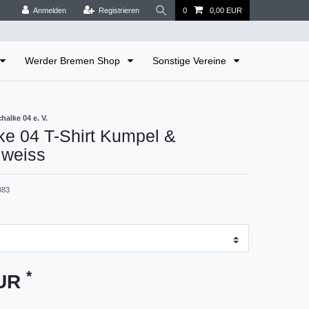
Anmelden
Registrieren
0
0,00 EUR
Werder Bremen Shop
Sonstige Vereine
alke 04 e. V.
ke 04 T-Shirt Kumpel &
 weiss
883
*
EUR