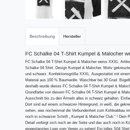
Beschreibung
Hersteller
FC Schalke 04 T-Shirt Kumpel & Malocher w
FC Schalke 04 T-Shirt Kumpel & Malocher weiss XXXL. Artik
Schalke 04 Shirt. Design Kumpel & Malocher. Motiv gekreuz
und schwarz. Konfektionsgröße XXXL. Ausgestattet mit einem
Material aus 100 % Baumwolle. Waschbar bei 30 Grad. Bügelb
deshalb wurde dieses FC Schalke 04 T-Shirt Kumpel & Maloch
Grundfarbe von diesem FC Schalke 04 T-Shirt Kumpel & Maloc
Ausschnitt bis zu den Ärmeln alles in schwarz gehalten. Einfac
Dort sind auf einem schwarzen Hintergrund, in weiß, die ge
sehen, was nocheinmal die Verbundenheit zum Kohleabbau im 
noch in schwarzer Schrift „ Kumpel & Malocher Club “ ! Dein P
Detail verbirgt sich noch an der Seite und das auch noch in Kö
eingestanzten Logo vom Verein zu sehen! Ein tolles S04 Shir