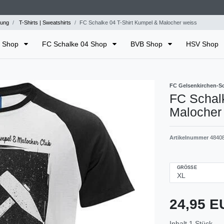
dung
T-Shirts | Sweatshirts
FC Schalke 04 T-Shirt Kumpel & Malocher weiss
n Shop
FC Schalke 04 Shop
BVB Shop
HSV Shop
FC Gelsenkirchen-Sch
FC Schal
Malocher
Artikelnummer
4840
GRÖSSE
24,95 
Inhalt
1
Stück