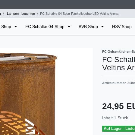
t
Lampen | Leuchten
FC Schalke 04 Solar Fackelleuchte LED Veltins Arena
n Shop
FC Schalke 04 Shop
BVB Shop
HSV Shop
FC Gelsenkirchen-Sch
FC Schal
Veltins A
Artikelnummer
2648
24,95 
Inhalt
1
Stück
Auf Lager - Liefe