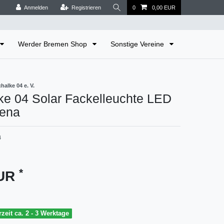
Anmelden
Registrieren
0
0,00 EUR
Werder Bremen Shop
Sonstige Vereine
alke 04 e. V.
ke 04 Solar Fackelleuchte LED
rena
4
*
EUR
rzeit ca. 2 - 3 Werktage