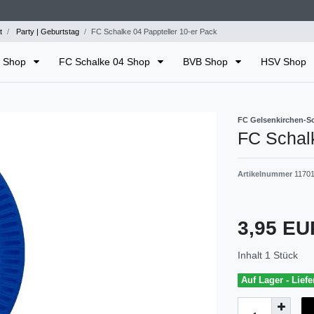
t
Party | Geburtstag
FC Schalke 04 Pappteller 10-er Pack
n Shop
FC Schalke 04 Shop
BVB Shop
HSV Shop
FC Gelsenkirchen-Sch
FC Schalk
Artikelnummer
1170
3,95 E
Inhalt
1
Stück
Auf Lager - Liefe