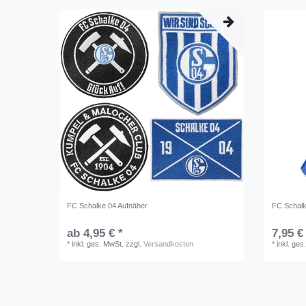
FC Schalke 04 Aufnäher
FC Schalk
ab 4,95 € *
7,95 €
*
inkl. ges. MwSt.
zzgl.
Versandkosten
*
inkl. ges