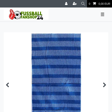
0
0,00 EUR
☰