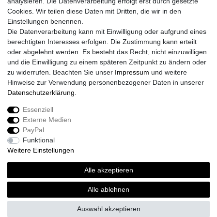
analysieren. Die Datenverarbeitung erfolgt erst durch gesetzte
Cookies. Wir teilen diese Daten mit Dritten, die wir in den
Einstellungen benennen.
Die Datenverarbeitung kann mit Einwilligung oder aufgrund eines
berechtigten Interesses erfolgen. Die Zustimmung kann erteilt
oder abgelehnt werden. Es besteht das Recht, nicht einzuwilligen
und die Einwilligung zu einem späteren Zeitpunkt zu ändern oder
zu widerrufen. Beachten Sie unser
Impressum
und weitere
Hinweise zur Verwendung personenbezogener Daten in unserer
Daten­schutz­erklärung
.
Essenziell
Externe Medien
Impressum
Daten­schutz­erklärung
AGB
PayPal
Funktional
Weitere Einstellungen
Widerrufs­recht
Kontakt
Vertrag widerrufen
Alle akzeptieren
Alle ablehnen
© Copyright 2026 | Alle Rechte vorbehalten.
Auswahl akzeptieren