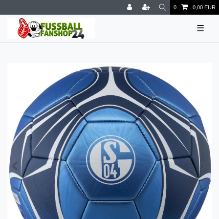
0
0,00 EUR
☰