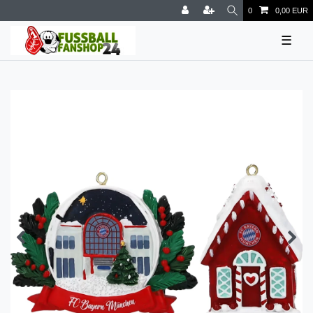
0
0,00 EUR
☰