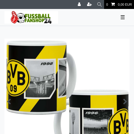
0
0,00 EUR
☰