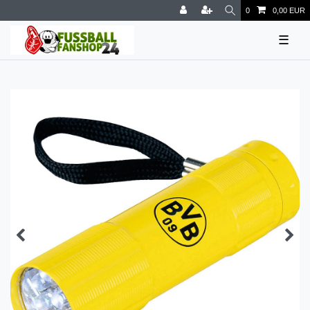
0
0,00 EUR
☰