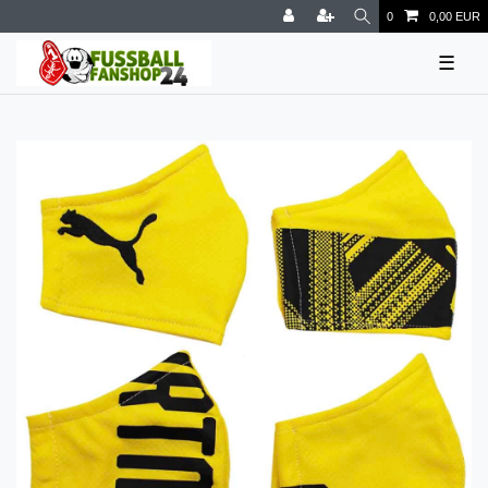
0
0,00 EUR
☰