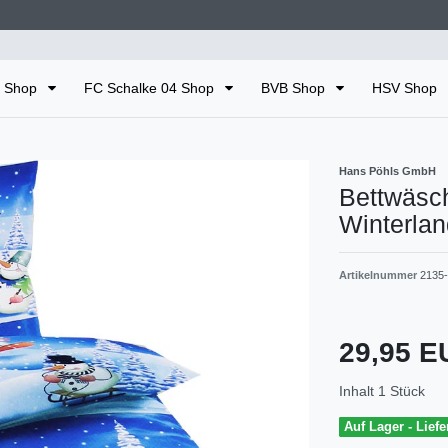
n Shop
FC Schalke 04 Shop
BVB Shop
HSV Shop
Hans Pöhls GmbH
Bettwäsc
Winterla
Artikelnummer
2135
29,95 
Inhalt
1
Stück
Auf Lager - Liefe